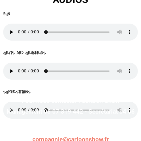
FUN
GRITS AND GROCERIES
SUPERSTITIONS
Pour nous contacter : Cartoon Show
Management 06 07 319 442 - Secrétariat 04 66
226 987
compagnie@cartoonshow.fr